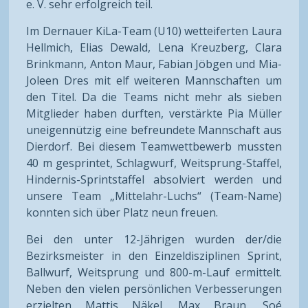
e. V. sehr erfolgreich teil.
Im Dernauer KiLa-Team (U10) wetteiferten Laura
Hellmich, Elias Dewald, Lena Kreuzberg, Clara
Brinkmann, Anton Maur, Fabian Jöbgen und Mia-
Joleen Dres mit elf weiteren Mannschaften um
den Titel. Da die Teams nicht mehr als sieben
Mitglieder haben durften, verstärkte Pia Müller
uneigennützig eine befreundete Mannschaft aus
Dierdorf. Bei diesem Teamwettbewerb mussten
40 m gesprintet, Schlagwurf, Weitsprung-Staffel,
Hindernis-Sprintstaffel absolviert werden und
unsere Team „Mittelahr-Luchs“ (Team-Name)
konnten sich über Platz neun freuen.
Bei den unter 12-Jährigen wurden der/die
Bezirksmeister in den Einzeldisziplinen Sprint,
Ballwurf, Weitsprung und 800-m-Lauf ermittelt.
Neben den vielen persönlichen Verbesserungen
erzielten Mattis Näkel, Max Braun, Soé