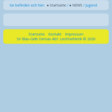
Sie befinden sich hier:
● Startseite
/
● NEWS
/
Jugend
Startseite
Kontakt
Impressum
SV Blau-Gelb Dernau Abt. Leichtathletik © 2026