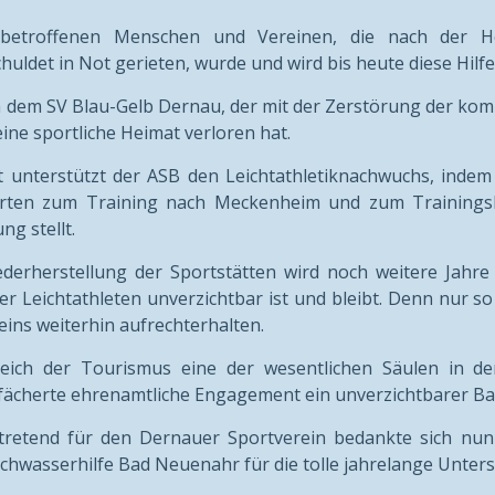
 betroffenen Menschen und Vereinen, die nach der 
huldet in Not gerieten, wurde und wird bis heute diese Hilfe 
 dem SV Blau-Gelb Dernau, der mit der Zerstörung der komp
eine sportliche Heimat verloren hat.
 unterstützt der ASB den Leichtathletiknachwuchs, indem 
hrten zum Training nach Meckenheim und zum Trainingsla
ng stellt.
derherstellung der Sportstätten wird noch weitere Jahre
r Leichtathleten unverzichtbar ist und bleibt. Denn nur so
eins weiterhin aufrechterhalten.
ich der Tourismus eine der wesentlichen Säulen in der A
fächerte ehrenamtliche Engagement ein unverzichtbarer Bau
rtretend für den Dernauer Sportverein bedankte sich nun
hwasserhilfe Bad Neuenahr für die tolle jahrelange Unter