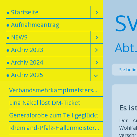
S
● Startseite
● Aufnahmeantrag
● NEWS
Abt.
● Archiv 2023
● Archiv 2024
Sie befi
● Archiv 2025
Verbandsmehrkampfmeisterschaft in Konz
Lina Näkel löst DM-Ticket
Es i
Generalprobe zum Teil geglückt
Der Ar
Rheinland-Pfalz-Hallenmeisterschaften U20/U16
Wohlfah
verschr