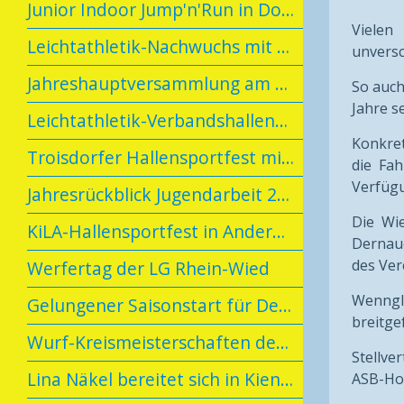
Junior Indoor Jump'n'Run in Dortmund
Vielen
Leichtathletik-Nachwuchs mit Spaß und Erfolg beim U14-Talent-Meeting
unversc
Jahreshauptversammlung am 19.02.2025
So auch
Jahre s
Leichtathletik-Verbandshallenmeisterschaften Rheinhessen/Rheinland
Konkret
Troisdorfer Hallensportfest mit Dernauer Beteiligung
die Fa
Verfügu
Jahresrückblick Jugendarbeit 2024
Die Wie
KiLA-Hallensportfest in Andernach
Dernaue
des Ver
Werfertag der LG Rhein-Wied
Wenngle
Gelungener Saisonstart für Dernauer Leichtathletinnen in Diez
breitge
Wurf-Kreismeisterschaften der LG Kreis Ahrweiler
Stellve
Lina Näkel bereitet sich in Kienbaum vor
ASB-Hoc