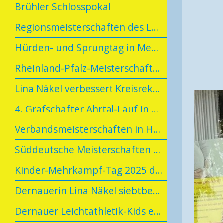
Brühler Schlosspokal
Regionsmeisterschaften des Leichtathletikverbandes Rheinhessen-Rheinland
Hürden- und Sprungtag in Meckenheim
Rheinland-Pfalz-Meisterschaften U20/U16 in Neuwied
Lina Näkel verbessert Kreisrekord
4. Grafschafter Ahrtal-Lauf in Vettelhoven
Verbandsmeisterschaften in Hachenburg
Süddeutsche Meisterschaften in der U23/U16
Kinder-Mehrkampf-Tag 2025 der LG Meckenheim
Dernauerin Lina Näkel siebtbeste Mehrkämpferin (W14) in Deutschland
Dernauer Leichtathletik-Kids erlangen das Tim-Lobinger-Athletik-Abzeichen